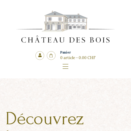
Accueil
Le domaine
CHÂTEAU DES BOIS
Les vins
Côté cadeaux
Les salles
Panier
0 article
-
0.00 CHF
Actualités
Contact
Découvrez