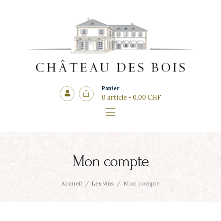
Accueil
Le domaine
CHÂTEAU DES BOIS
Les vins
Côté cadeaux
Les salles
Panier
0 article
-
0.00 CHF
Actualités
Contact
Mon compte
Accueil
Les vins
Mon compte