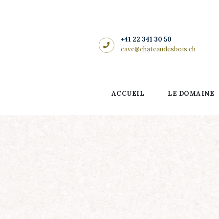
Accueil
Le domaine
CHÂTEAU DES BOIS
+41 22 341 30 50
cave@chateaudesbois.ch
Les vins
Côté cadeaux
ACCUEIL
LE DOMAINE
Les salles
Actualités
Contact