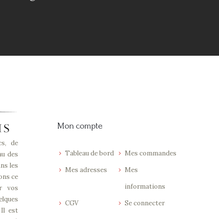
Mon compte
cs, de
Tableau de bord
Mes commandes
au des
ns les
Mes adresses
Mes
ons ce
informations
ur vos
elques
CGV
Se connecter
Il est