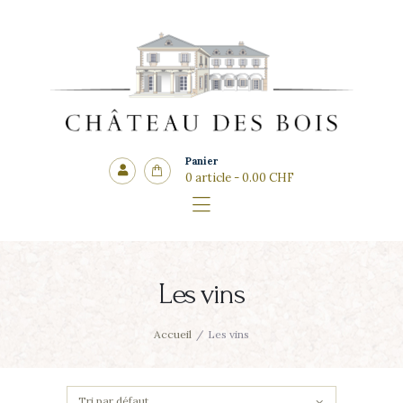
Accueil
Le domaine
CHÂTEAU DES BOIS
Les vins
Côté cadeaux
Les salles
Panier
0 article
-
0.00 CHF
Actualités
Contact
Les vins
Accueil
Les vins