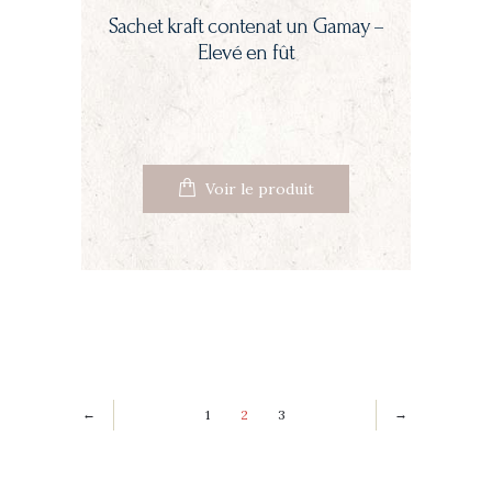
Sachet kraft contenat un Gamay –
Elevé en fût
Voir le produit
1
2
3
←
→