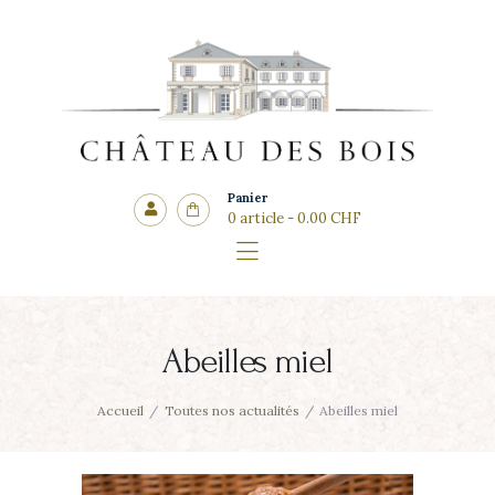
Accueil
Le domaine
CHÂTEAU DES BOIS
Les vins
Côté cadeaux
Les salles
Panier
0 article
-
0.00 CHF
Actualités
Contact
Abeilles miel
Accueil
Toutes nos actualités
Abeilles miel