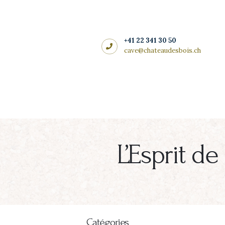
Côté cadeaux
CHÂTEAU DES BOIS
+41 22 341 30 50
cave@chateaudesbois.ch
L’Esprit d
Catégories