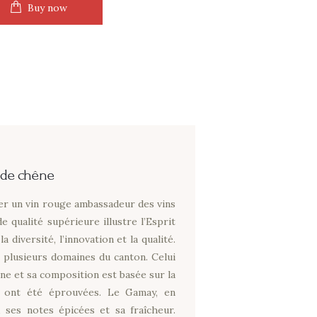
Buy now
ève
vé
ne
nge
t de chêne
er un vin rouge ambassadeur des vins
e qualité supérieure illustre l’Esprit
a diversité, l’innovation et la qualité.
 plusieurs domaines du canton. Celui
ne et sa composition est basée sur la
s ont été éprouvées. Le Gamay, en
 ses notes épicées et sa fraîcheur.