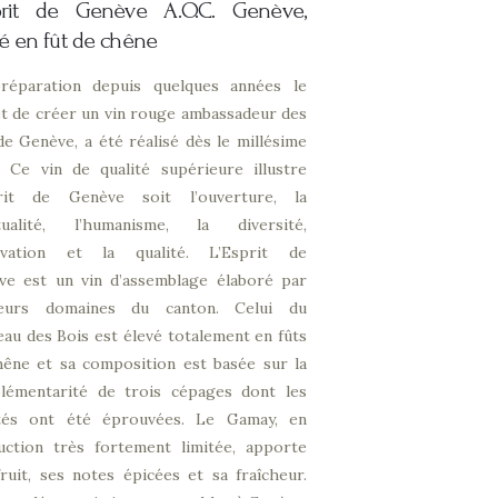
sprit de Genève
A.O.C. Genève,
é en fût de chêne
réparation depuis quelques années le
t de créer un vin rouge ambassadeur des
de Genève, a été réalisé dès le millésime
. Ce vin de qualité supérieure illustre
prit de Genève soit l’ouverture, la
itualité, l’humanisme, la diversité,
novation et la qualité. L’Esprit de
ve est un vin d’assemblage élaboré par
ieurs domaines du canton. Celui du
au des Bois est élevé totalement en fûts
hêne et sa composition est basée sur la
lémentarité de trois cépages dont les
ités ont été éprouvées. Le Gamay, en
uction très fortement limitée, apporte
ruit, ses notes épicées et sa fraîcheur.