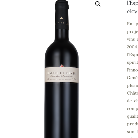
L’E
élev
En p
proje
vins 
2004
l’Es
spir
l’in
Genè
plus
Châte
de c
comp
qual
prod
son f