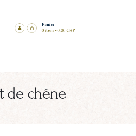
Panier
0 item
-
0.00 CHF
ût de chêne