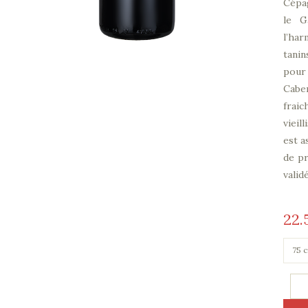
Cépa
le G
l’har
tani
pour
Cabe
fraic
vieil
est a
de pr
valid
22
L'E
de