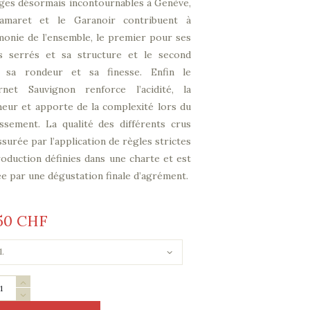
ges désormais incontournables à Genève,
amaret et le Garanoir contribuent à
monie de l’ensemble, le premier pour ses
ns serrés et sa structure et le second
 sa rondeur et sa finesse. Enfin le
rnet Sauvignon renforce l’acidité, la
heur et apporte de la complexité lors du
lissement. La qualité des différents crus
ssurée par l’application de règles strictes
oduction définies dans une charte et est
ée par une dégustation finale d’agrément.
50
CHF
sprit