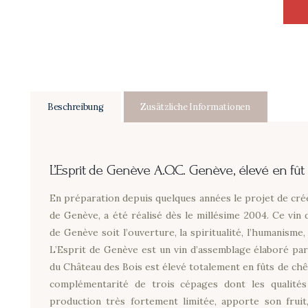
Gen
-
Ele
en
fût
de
Beschreibung
Zusätzliche Informationen
chê
Me
L’Esprit de Genève
A.O.C. Genève, élevé en fû
En préparation depuis quelques années le projet de cré
de Genève, a été réalisé dès le millésime 2004. Ce vin d
de Genève soit l’ouverture, la spiritualité, l’humanisme, l
L’Esprit de Genève est un vin d’assemblage élaboré par
du Château des Bois est élevé totalement en fûts de chê
complémentarité de trois cépages dont les qualité
production très fortement limitée, apporte son fruit,