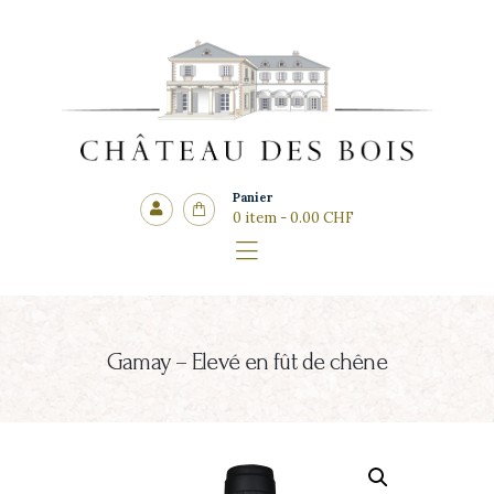
Côté cadeaux
CHÂTEAU DES BOIS
Panier
0 item
-
0.00 CHF
Gamay – Elevé en fût de chêne