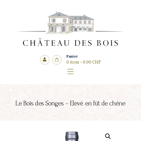
Côté cadeaux
CHÂTEAU DES BOIS
Panier
0 item
-
0.00 CHF
Le Bois des Songes – Elevé en fût de chêne