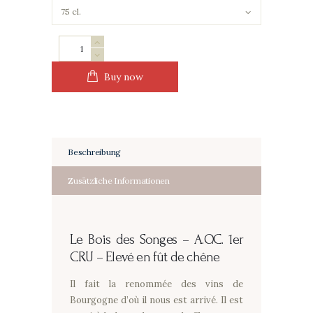
Le
Bois
des
Buy now
Songes
-
Elevé
en
Beschreibung
fût
de
Zusätzliche Informationen
chêne
Menge
Le Bois des Songes –
A.O.C. 1er
CRU – Elevé en fût de chêne
Il fait la renommée des vins de
Bourgogne d’où il nous est arrivé. Il est