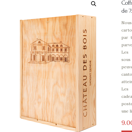
Coff
de 7
Nous
carto
par 
parve
Les 
sous
peuv
cant
attei
Les 
cade
poste
une l
9
0