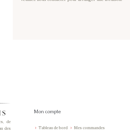
Mon compte
cs, de
Tableau de bord
Mes commandes
au des