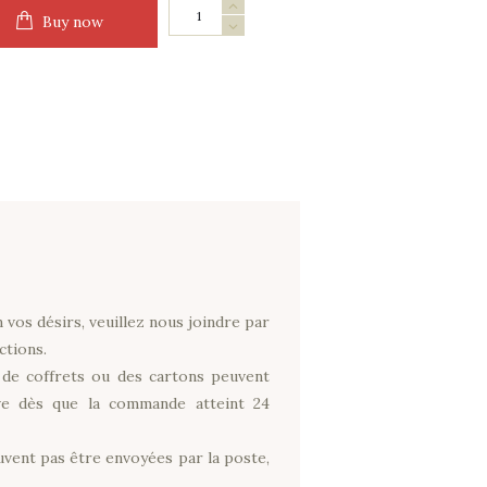
Coffret
Buy now
en
bois
vide
pour
3
bouteilles
Menge
vos désirs, veuillez nous joindre par
ctions.
de coffrets ou des cartons peuvent
ve dès que la commande atteint 24
vent pas être envoyées par la poste,