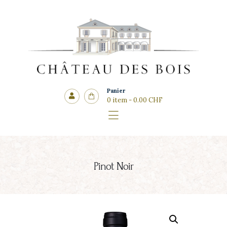
Côté cadeaux
CHÂTEAU DES BOIS
Panier
0 item
-
0.00 CHF
Pinot Noir