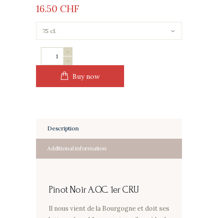
16
50
CHF
Pinot
Noir
quantity
Buy now
Description
Additional information
Pinot Noir
A.O.C. 1er CRU
Il nous vient de la Bourgogne et doit ses