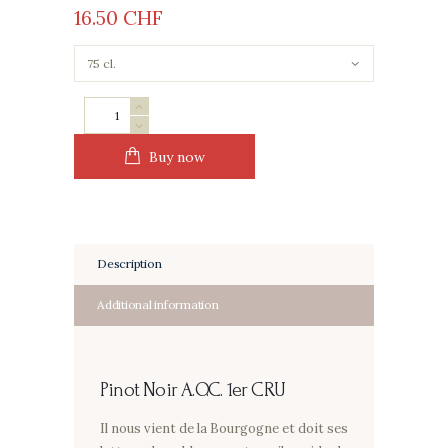
16
50
CHF
Pinot
Noir
quantity
Buy now
Description
Additional information
Pinot Noir
A.O.C. 1er CRU
Il nous vient de la Bourgogne et doit ses