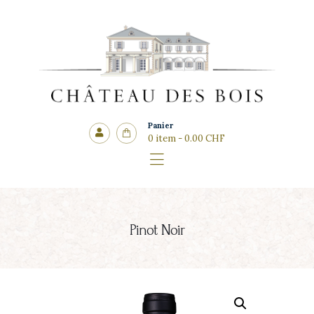
Côté cadeaux
CHÂTEAU DES BOIS
Panier
0 item
-
0.00 CHF
Pinot Noir