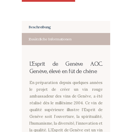
-
Elevé
en
fût
Beschreibung
de
chêne
Zusätzliche Informationen
Menge
L’Esprit de Genève
A.O.C.
Genève, élevé en fût de chêne
En préparation depuis quelques années
le projet de créer un vin rouge
ambassadeur des vins de Genève, a été
réalisé dès le millésime 2004. Ce vin de
qualité supérieure illustre l’Esprit de
Genève soit l’ouverture, la spiritualité,
l’humanisme, la diversité, l’innovation et
la qualité. L’Esprit de Genève est un vin