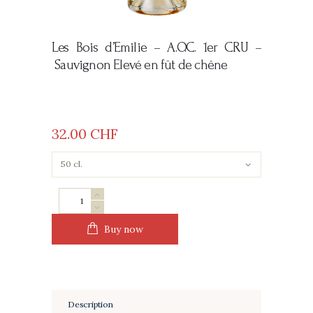
Les Bois d’Emilie –
A.O.C. 1er CRU –
Sauvignon Elevé en fût de chêne
32
00
CHF
Les
Bois
d'Emilie
Buy now
quantity
Description