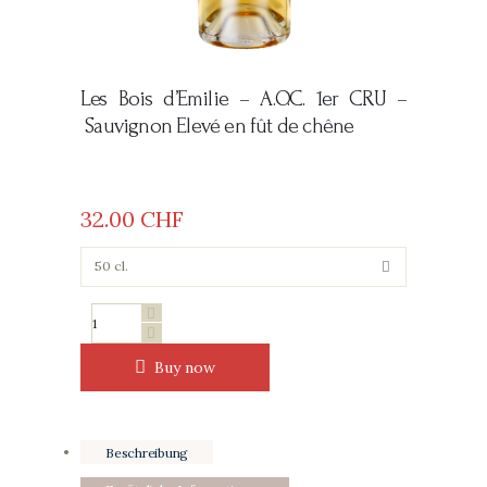
Les Bois d’Emilie –
A.O.C. 1er CRU –
Sauvignon Elevé en fût de chêne
32
00
CHF
Les
Bois
d'Emilie
Buy now
Menge
Beschreibung