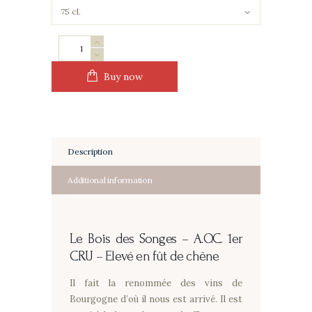
Le
Bois
des
Buy now
Songes
-
Elevé
en
Description
fût
de
Additional information
chêne
quantity
Le Bois des Songes –
A.O.C. 1er
CRU – Elevé en fût de chêne
Il fait la renommée des vins de
Bourgogne d’où il nous est arrivé. Il est