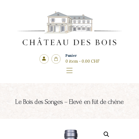
Côté cadeaux
CHÂTEAU DES BOIS
Panier
0 item
-
0.00 CHF
Le Bois des Songes – Elevé en fût de chêne