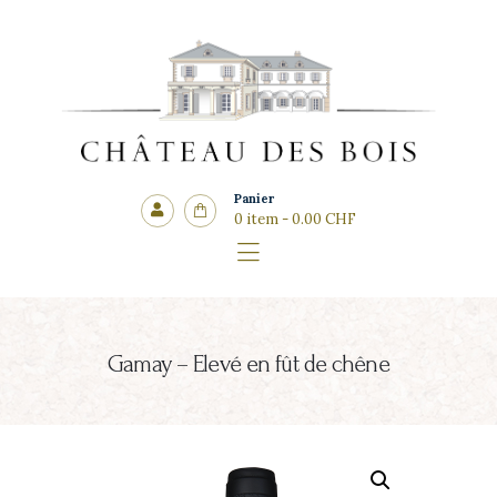
Côté cadeaux
CHÂTEAU DES BOIS
Panier
0 item
-
0.00 CHF
Gamay – Elevé en fût de chêne