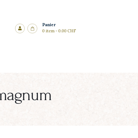
Panier
0 item
-
0.00 CHF
n magnum