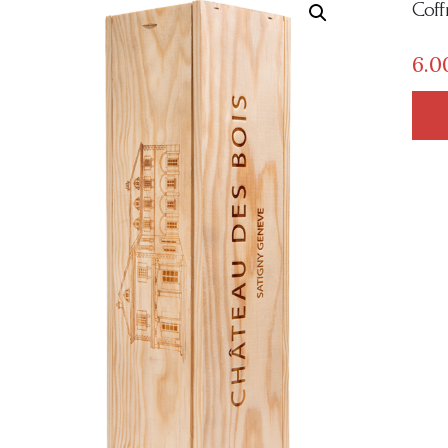
Coff
6
0