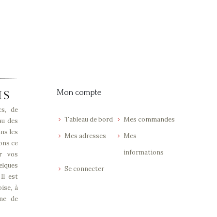
Mon compte
cs, de
Tableau de bord
Mes commandes
au des
ns les
Mes adresses
Mes
ons ce
informations
ur vos
elques
Se connecter
Il est
ise, à
une de