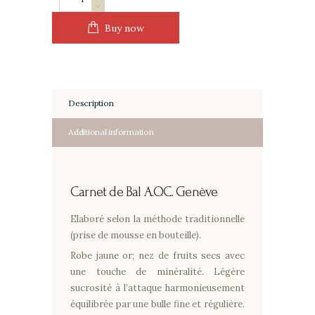
de
Bal
Buy now
quantity
Description
Additional information
Carnet de Bal
A.O.C. Genève
Elaboré selon la méthode traditionnelle
(prise de mousse en bouteille).
Robe jaune or; nez de fruits secs avec
une touche de minéralité. Légère
sucrosité à l’attaque harmonieusement
équilibrée par une bulle fine et régulière.