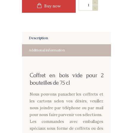
Coffret
Buy now
en
bois
vide
pour
2
Description
bouteilles
Additional information
quantity
Coffret en bois vide pour 2
bouteilles de 75 cl
Nous pouvons panacher les coffrets et
les cartons selon vos désirs, veuillez
nous joindre par téléphone ou par mail
pour nous faire parvenir vos sélections.
Les commandes avec emballages
spéciaux sous forme de coffrets ou des